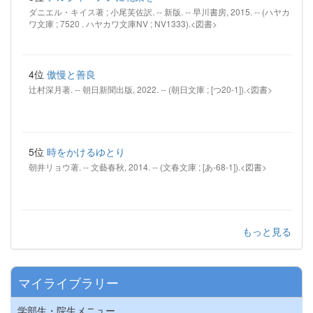
ダニエル・キイス著 ; 小尾芙佐訳. -- 新版. -- 早川書房, 2015. -- (ハヤカ
ワ文庫 ; 7520 . ハヤカワ文庫NV ; NV1333).<図書>
4位
傲慢と善良
辻村深月著. -- 朝日新聞出版, 2022. -- (朝日文庫 ; [つ20-1]).<図書>
5位
時をかけるゆとり
朝井リョウ著. -- 文藝春秋, 2014. -- (文春文庫 ; [あ-68-1]).<図書>
もっと見る
マイライブラリー
学部生・院生メニュー