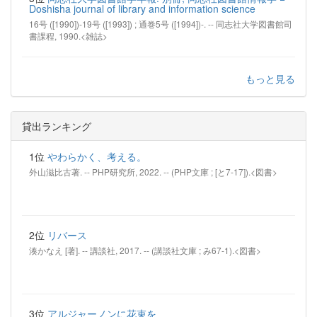
Doshisha journal of library and information science
16号 ([1990])-19号 ([1993]) ; 通巻5号 ([1994])-. -- 同志社大学図書館司
書課程, 1990.<雑誌>
もっと見る
貸出ランキング
1位
やわらかく、考える。
外山滋比古著. -- PHP研究所, 2022. -- (PHP文庫 ; [と7-17]).<図書>
2位
リバース
湊かなえ [著]. -- 講談社, 2017. -- (講談社文庫 ; み67-1).<図書>
3位
アルジャーノンに花束を