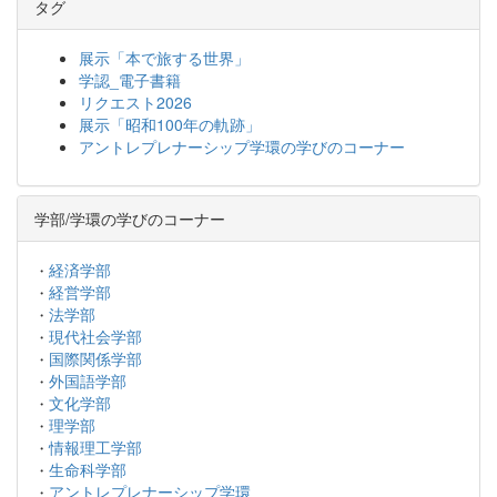
タグ
展示「本で旅する世界」
学認_電子書籍
リクエスト2026
展示「昭和100年の軌跡」
アントレプレナーシップ学環の学びのコーナー
学部/学環の学びのコーナー
経済学部
・
経営学部
・
法学部
・
現代社会学部
・
国際関係学部
・
外国語学部
・
文化学部
・
理学部
・
情報理工学部
・
生命科学部
・
アントレプレナーシップ学環
・