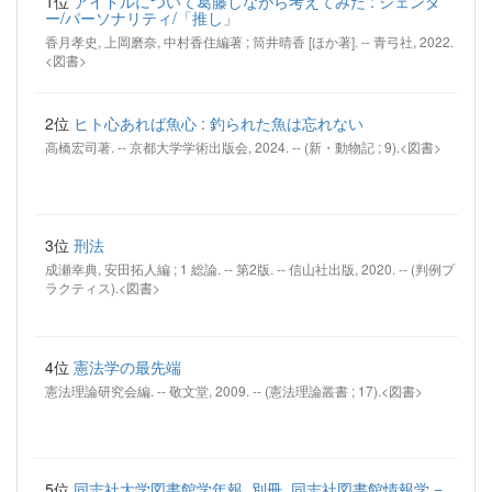
1位
アイドルについて葛藤しながら考えてみた : ジェンダ
ー/パーソナリティ/「推し」
香月孝史, 上岡磨奈, 中村香住編著 ; 筒井晴香 [ほか著]. -- 青弓社, 2022.
<図書>
2位
ヒト心あれば魚心 : 釣られた魚は忘れない
高橋宏司著. -- 京都大学学術出版会, 2024. -- (新・動物記 ; 9).<図書>
3位
刑法
成瀬幸典, 安田拓人編 ; 1 総論. -- 第2版. -- 信山社出版, 2020. -- (判例プ
ラクティス).<図書>
4位
憲法学の最先端
憲法理論研究会編. -- 敬文堂, 2009. -- (憲法理論叢書 ; 17).<図書>
5位
同志社大学図書館学年報. 別冊, 同志社図書館情報学 =