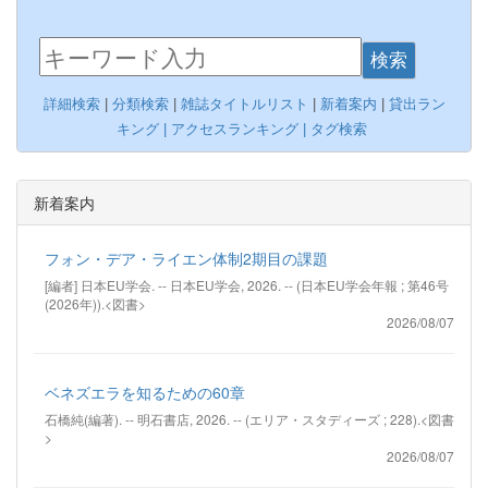
検索
詳細検索
|
分類検索
|
雑誌タイトルリスト
|
新着案内
|
貸出ラン
キング |
アクセスランキング |
タグ検索
新着案内
フォン・デア・ライエン体制2期目の課題
[編者] 日本EU学会. -- 日本EU学会, 2026. -- (日本EU学会年報 ; 第46号
(2026年)).<図書>
2026/08/07
ベネズエラを知るための60章
石橋純(編著). -- 明石書店, 2026. -- (エリア・スタディーズ ; 228).<図書
>
2026/08/07