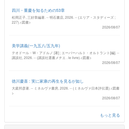
四川・重慶を知るための53章
松岡正子, 三好章編著. -- 明石書店, 2026. -- (エリア・スタディーズ ;
227).<図書>
2026/08/07
美学講義(一九五八/五九年)
テオドール・W・アドルノ [著] ; エーバーハルト・オルトラント[編]. --
講談社, 2026. -- (講談社選書メチエ . le livre).<図書>
2026/08/07
徳川慶喜 : 実に家康の再生を見るが如し
大庭邦彦著. -- ミネルヴァ書房, 2026. -- (ミネルヴァ日本評伝選).<図書
>
2026/08/07
もっと見る